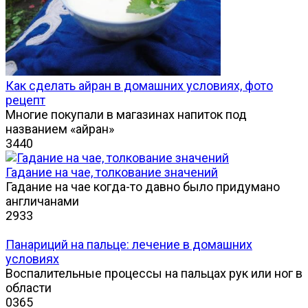
Как сделать айран в домашних условиях, фото
рецепт
Многие покупали в магазинах напиток под
названием «айран»
3
440
Гадание на чае, толкование значений
Гадание на чае когда-то давно было придумано
англичанами
2
933
Панариций на пальце: лечение в домашних
условиях
Воспалительные процессы на пальцах рук или ног в
области
0
365