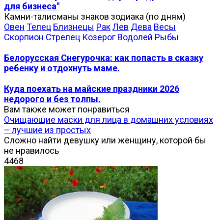
для бизнеса"
Камни-талисманы знаков зодиака (по дням)
Овен
Телец
Близнецы
Рак
Лев
Дева
Весы
Скорпион
Стрелец
Козерог
Водолей
Рыбы
Белорусская Снегурочка: как попасть в сказку
ребенку и отдохнуть маме.
Куда поехать на майские праздники 2026
недорого и без толпы.
Вам также может понравиться
Очищающие маски для лица в домашних условиях
– лучшие из простых
Сложно найти девушку или женщину, которой бы
не нравилось
4
468