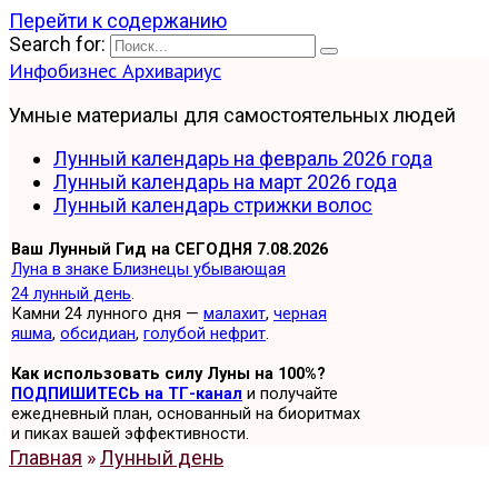
Перейти к содержанию
Search for:
Инфобизнес Архивариус
Умные материалы для самостоятельных людей
Лунный календарь на февраль 2026 года
Лунный календарь на март 2026 года
Лунный календарь стрижки волос
Ваш Лунный Гид на СЕГОДНЯ 7.08.2026
Луна в знаке Близнецы убывающая
24 лунный день
.
Камни 24 лунного дня —
малахит
,
черная
яшма
,
обсидиан
,
голубой нефрит
.
Как использовать силу Луны на 100%?
ПОДПИШИТЕСЬ на ТГ-канал
и получайте
ежедневный план, основанный на биоритмах
и пиках вашей эффективности.
Главная
»
Лунный день